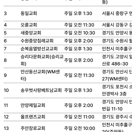
동)
3
동일교회
주일 오후 1:30
서울시 중랑구 면
4
오륜교회
주일 오전 11:30
서울시 강동구 
5
새중앙교회
주일 오전 10:30
경기도 안양시 동
6
수원중앙침례교회
주일 오후 2:00
경기도 수원시 팔
7
순복음열방선교교회
주일 오후 1:30
인천시 미추홀구 
승리다문화교회(승리교
경기도 고양시 
8
주일 오후 2:00
회)
산로 486-30
안산동산교회(WM센
경기도 안산시 
9
주일 오전 11:30
터)
27(WM센터)
경기도 포천시 
10
송우벗사랑베트남교회
주일 오후 1:30
안경박사 3층
경기도 안양시 만
11
안양제일교회
주일 오후 2:00
번길 11-10
12
올프렌즈교회
주일 오전 11:00
경기도 광주시 수
인천시 미추홀구
13
주안장로교회
주일 오전 10:00
20(주안동)