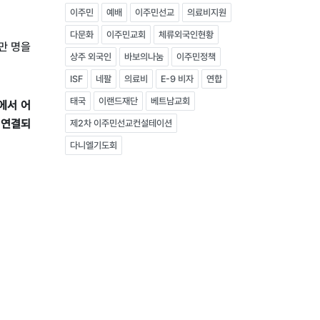
이주민
예배
이주민선교
의료비지원
다문화
이주민교회
체류외국인현황
만 명을
상주 외국인
바보의나눔
이주민정책
ISF
네팔
의료비
E-9 비자
연합
태국
이랜드재단
베트남교회
에서 어
 연결되
제2차 이주민선교컨설테이션
다니엘기도회