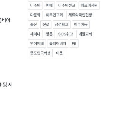
이주민
예배
이주민선교
의료비지원
다문화
이주민교회
체류외국인현황
)비아
출산
진로
성경학교
이주아동
세미나
방문
SOS위고
네팔교회
영어예배
톱티어비자
F5
중도입국학생
이웃
 및 제