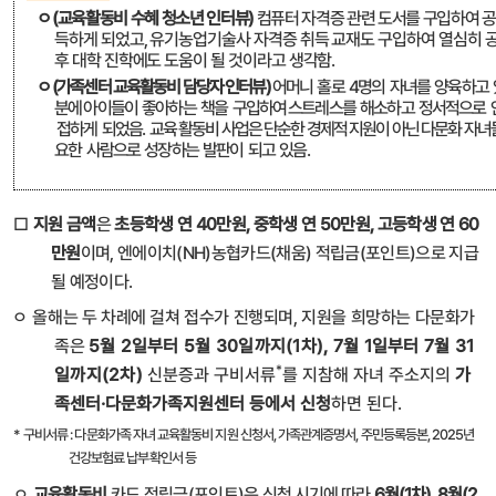
ㅇ
(교육활동비 수혜 청소년 인터뷰)
컴퓨터 자격증 관련 도서를 구입하여 공
득하게 되었고, 유기농업기술사 자격증 취득 교재도 구입하여 열심히 공
후 대학 진학에도 도움이 될 것이라고 생각함.
ㅇ
(가족센터 교육활동비 담당자 인터뷰)
어머니 홀로 4명의 자녀를 양육하고 
분에 아이들이 좋아하는 책을 구입하여 스트레스를 해소하고 정서적으로 
접하게 되었음. 교육 활동비 사업은 단순한 경제적 지원이 아닌 다문화 자
요한 사람으로 성장하는 발판이 되고 있음.
□
지원 금액
은
초등학생 연
40
만원
,
중학생 연
50
만원
,
고등학생 연
60
만원
이며
,
엔에이치
(NH)
농협카드
(
채움
)
적립금
(
포인트
)
으로 지급
될 예정이다
.
ㅇ
올해는 두 차례에 걸쳐 접수가 진행되며
,
지원을 희망하는 다문화가
족은
5
월
2
일부터
5
월
30
일까지
(1
차
), 7
월
1
일부터
7
월
31
*
일까지
(2
차
)
신분증과 구비서류
를 지참해 자녀 주소지의
가
족센터
·
다문화가족지원센터 등에서 신청
하면 된다
.
*
구비서류 : 다문화가족 자녀 교육활동비 지원 신청서, 가족관계증명서, 주민등록등본, 2025년
건강보험료 납부확인서 등
ㅇ
교육활동비
카드 적립금
(
포인트
)
은
신청 시기에 따라
6
월
(1
차
), 8
월
(2