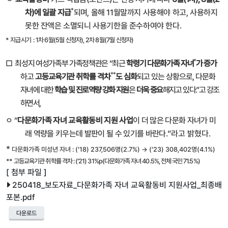
*
차
)
에 일괄
지급
되며
,
올해
11
월말까지 사용해야 하고
,
사용하지
못한 잔액은 소멸되니 사용기한을 준수하여야 한다
.
*
지급시기 :
1차 6월(5월 신청자), 2차 8월(7월 신청자)
*
□
최성지 여성가족부 가족정책관은
“
최근
학령기 다문화가족 자녀
가 증가
**
하고
고등교육기관 취학률 격차
도 심화
되고
있는 상황으로
,
다문화
자녀에 대한
학습 및 진로역량 강화 지원
은
더욱 중요
해지고 있다
.”
고 강조
하면서
,
ㅇ
“
다문화가족 자녀 교육활동비 지원 사업
이 더 많은 다문화 자녀가 미
래 역량을 키우는데 발판이 될 수 있기를 바란다
.
”
라고 밝혔다
.
*
다문화가족 미성년 자녀
: (’18) 237,506
명
(2.7%) → (’23) 308,402
명
(4.1%)
**
고등교육기관 취학률 격차 : (’21) 31%p(다문화가족 자녀 40.5%, 전체 국민 71.5%)
[ 첨부 파일 ]
250418_보도자료_다문화가족 자녀 교육활동비 지원사업_최종배
포본.pdf
다운로드