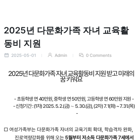
2025년 다문화가족 자녀 교육활
동비 지원
2025-05-01
Admin
0 Comments
2025년 다문화가족 자녀 교육활동비 지원 받고 미래의
꿈 키워요
-
초등학생 연
40
만원
,
중학생 연
50
만원
,
고등학생 연
60
만원 지원
-
-
신청기간
: (1
차
) 2025. 5. 2.(
금
)
∼
5. 30.(
금
), (2
차
) 7. 1(
화
) ~ 7. 31.(
목
)
-
□
여성가족부는 다문화가족 자녀의 교육기회 확대
,
학습격차 완화
,
진로
역량강화를 위해 오는
5
월부터 저소득 다문화가족
7
세에서