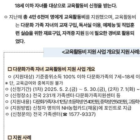
18
세 이하 자녀를 대상으로 교육활동비 신청을 받는다
.
ㅇ
지난해
총
4
만
6
천여 명에게 교육활동비
를 지원했으며
,
교육활동비
는
다문화
가족 자녀의
교재 구입
,
독서실 이용
,
예체능 및 직업훈
련 실습을 위한
재료구입
,
자격증 지원
등에
필요한 경비로 활용되
었다
.
<교육활동비 지원 사업 개요및 지원 사례
□ 다문화가족 자녀 교육활동비 지원 사업 개요
ㅇ (
지원대상
)
기준중위소득
100%
이하 다문화가족의
7
세
~18
세 
※
단
,
교육급여와 중복지원 불가
ㅇ (
신청기간
) (1
차
) 2025. 5. 2.(
금
) ∼ 5. 30.(
금
), (2
차
) 7. 1(
화
) ~
ㅇ (
신청장소
)
전국
231
개 가족센터
·
다문화가족지원센터 등
ㅇ (
지원내용
)
다문화가족 자녀 1인당 초등학생 연 40만원, 중학생 연 50만원, 고등학
ㅇ (
지원방법
)
신청자 명의의
NH
농협카드
(
채움
)
에 포인트로 지급
ㅇ (
신청문의
)
전국 가족센터
(☎ 1577-9337)
□ 지원 사례