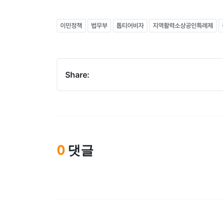
이민정책
법무부
톱티어비자
지역활력소상공인특례제
Share:
댓글
0