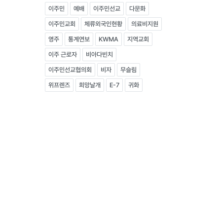
이주민
예배
이주민선교
다문화
이주민교회
체류외국인현황
의료비지원
영주
통계연보
KWMA
지역교회
이주 근로자
비아다빈치
이주민선교협의회
비자
무슬림
위프렌즈
희망날개
E-7
귀화